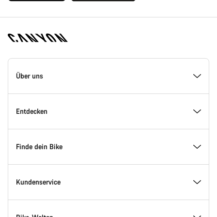
Canyon
Homepage
Über uns
Fußzeile
Inside Canyon
Entdecken
Innovation bei Canyon
Events
Finde dein Bike
Canyon Factory Racing
Canyon Standorte finden
Modellfinder
Kundenservice