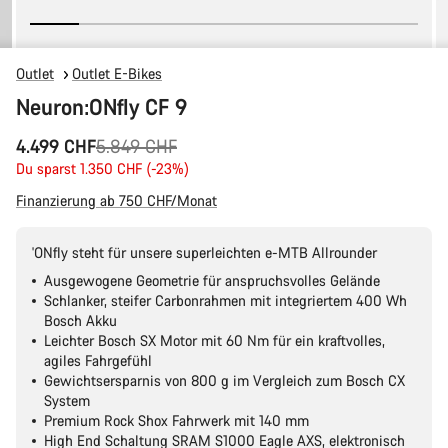
Outlet
Outlet E-Bikes
Neuron:ONfly CF 9
Ursprungspreis
4.499 CHF
5.849 CHF
Du sparst 1.350 CHF (-23%)
Finanzierung ab 750 CHF/Monat
'ONfly steht für unsere superleichten e-MTB Allrounder
Ausgewogene Geometrie für anspruchsvolles Gelände
Schlanker, steifer Carbonrahmen mit integriertem 400 Wh
Bosch Akku
Leichter Bosch SX Motor mit 60 Nm für ein kraftvolles,
agiles Fahrgefühl
Gewichtsersparnis von 800 g im Vergleich zum Bosch CX
System
Premium Rock Shox Fahrwerk mit 140 mm
High End Schaltung SRAM S1000 Eagle AXS, elektronisch