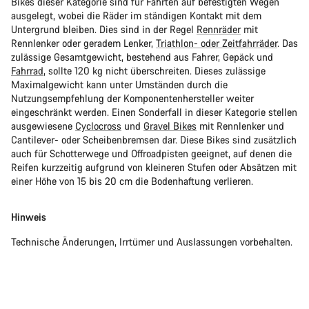
Bikes dieser Kategorie sind für Fahrten auf befestigten Wegen
ausgelegt, wobei die Räder im ständigen Kontakt mit dem
Untergrund bleiben. Dies sind in der Regel
Rennräder
mit
Rennlenker oder geradem Lenker,
Triathlon- oder Zeitfahrräder
. Das
zulässige Gesamtgewicht, bestehend aus Fahrer, Gepäck und
Fahrrad
, sollte 120 kg nicht überschreiten. Dieses zulässige
Maximalgewicht kann unter Umständen durch die
Nutzungsempfehlung der Komponentenhersteller weiter
eingeschränkt werden. Einen Sonderfall in dieser Kategorie stellen
ausgewiesene
Cyclocross
und
Gravel Bikes
mit Rennlenker und
Cantilever- oder Scheibenbremsen dar. Diese Bikes sind zusätzlich
auch für Schotterwege und Offroadpisten geeignet, auf denen die
Reifen kurzzeitig aufgrund von kleineren Stufen oder Absätzen mit
einer Höhe von 15 bis 20 cm die Bodenhaftung verlieren.
Hinweis
Technische Änderungen, Irrtümer und Auslassungen vorbehalten.