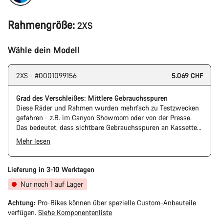
Rahmengröße:
2XS
Wähle dein Modell
2XS - #0001099156
5.069 CHF
Grad des Verschleißes: Mittlere Gebrauchsspuren
Diese Räder und Rahmen wurden mehrfach zu Testzwecken
gefahren - z.B. im Canyon Showroom oder von der Presse.
Das bedeutet, dass sichtbare Gebrauchsspuren an Kassette
und Kette vorhanden sind. Außerdem können Rahmen und
Mehr lesen
Komponenten Kratzer, Lackschäden und Farbabweichungen
aufweisen. Die Funktion ist jedoch weiterhin einwandfrei.
Lieferung in 3-10 Werktagen
Nur noch 1 auf Lager
Achtung:
Pro-Bikes können über spezielle Custom-Anbauteile
verfügen.
Siehe Komponentenliste