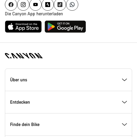
Die Canyon App herunterladen
Canyon
Homepage
Über uns
Fußzeile
Inside Canyon
Entdecken
Innovation bei Canyon
Events
Finde dein Bike