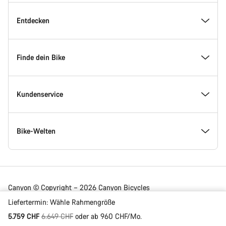
Inside Canyon
Entdecken
Innovation bei Canyon
Events
Finde dein Bike
Canyon Factory Racing
Canyon Standorte finden
Modellfinder
Kundenservice
Auszeichnungen
Teams, Athleten & Fahrer
Verfügbare Bikes
Service Center
Bike-Welten
Jobs
News & Storys
Finde deine Canyon Größe
Service-Standorte
Rennräder
Canyon © Copyright – 2026 Canyon Bicycles
GmbH – All Rights Reserved
Liefertermin:
Wähle
Rahmengröße
Canyon Newsroom
Tipps & Ratschläge
Bikevergleich
Versand
Gravel Bikes
Ursprungspreis
5.759 CHF
6.649 CHF
oder ab 960 CHF/Mo.