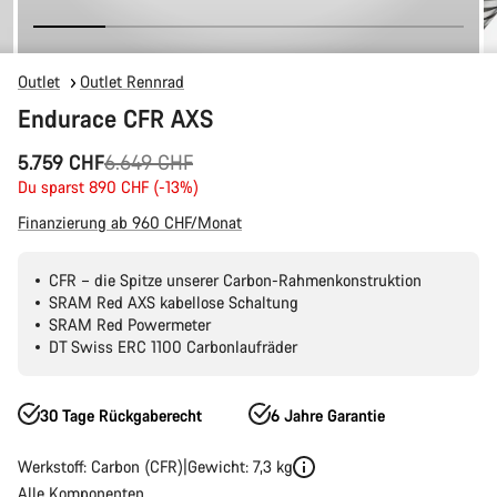
Outlet
Outlet Rennrad
Endurace CFR AXS
Ursprungspreis
5.759 CHF
6.649 CHF
Du sparst 890 CHF (-13%)
Finanzierung ab 960 CHF/Monat
CFR – die Spitze unserer Carbon-Rahmenkonstruktion
SRAM Red AXS kabellose Schaltung
SRAM Red Powermeter
DT Swiss ERC 1100 Carbonlaufräder
30 Tage Rückgaberecht
6 Jahre Garantie
Werkstoff: Carbon (CFR)
Gewicht: 7,3 kg
Alle Komponenten