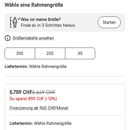
Wähle eine Rahmengröße
Was ist meine Größe?
Starten
Finde es in 3 Schritten heraus
Größentabelle ansehen
3XS
2XS
XS
Liefertermin:
Wähle
Rahmengröße
Ursprungspreis
5.759 CHF
6.649 CHF
Du sparst 890 CHF (-13%)
Finanzierung ab 960 CHF/Monat
Liefertermin:
Wähle
Rahmengröße