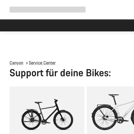
Navigation
Shop
Why Canyon
Ride with us
Service
ausklappen
Canyon
Service Center
Support für deine Bikes: