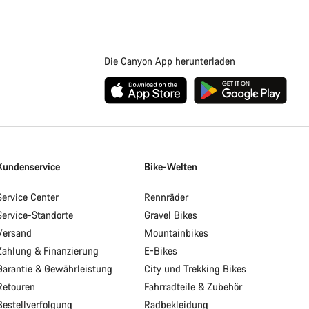
Die Canyon App herunterladen
Kundenservice
Bike-Welten
Service Center
Rennräder
Service-Standorte
Gravel Bikes
Versand
Mountainbikes
Zahlung & Finanzierung
E-Bikes
Garantie & Gewährleistung
City und Trekking Bikes
Retouren
Fahrradteile & Zubehör
Bestellverfolgung
Radbekleidung