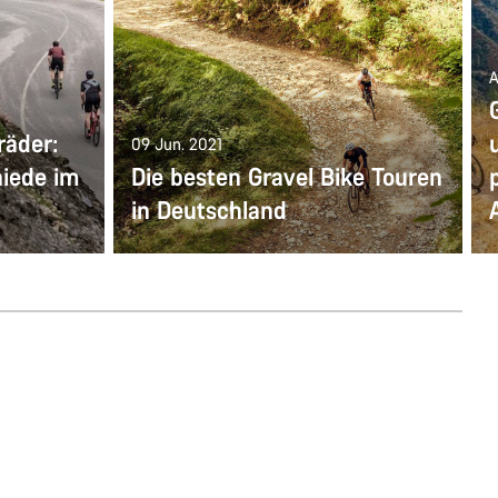
A
räder:
09 Jun. 2021
iede im
Die besten Gravel Bike Touren
in Deutschland