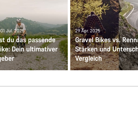
: 01 Jul. 2025
29 Apr. 2025
est du das passende
Gravel Bikes vs. Renn
ike: Dein ultimativer
Stärken und Untersch
geber
Vergleich