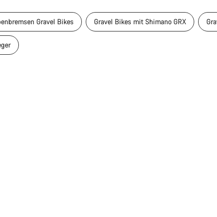
benbremsen Gravel Bikes
Gravel Bikes mit Shimano GRX
Gra
eger