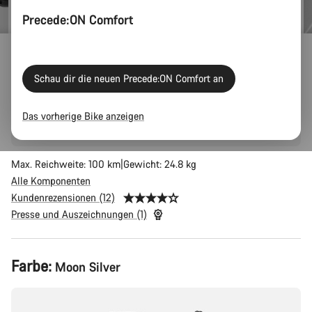
Precede:ON Comfort
Precede:ON 7
Schau dir die neuen Precede:ON Comfort an
Den Wocheneinkauf transportieren, elegant zur Arbeit fahren,
durch die Stadt cruisen, und dabei die Umwelt schonen: Das
Das vorherige Bike anzeigen
Precede:ON 7 AL ist dein smarter Begleiter auf allen Wegen.
Max. Reichweite: 100 km
Gewicht: 24.8 kg
Alle Komponenten
Kundenrezensionen (12)
Presse und Auszeichnungen (1)
Produktkonfiguration
Farbe:
Moon Silver