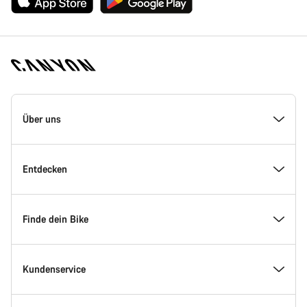
Canyon
Homepage
Über uns
Fußzeile
Inside Canyon
Entdecken
Innovation bei Canyon
Events
Finde dein Bike
Canyon Factory Racing
Canyon Standorte finden
Modellfinder
Kundenservice