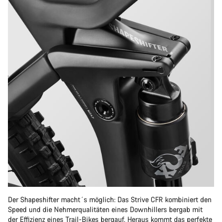
Der Shapeshifter macht´s möglich: Das Strive CFR kombiniert den
Speed und die Nehmerqualitäten eines Downhillers bergab mit
der Effizienz eines Trail-Bikes bergauf. Heraus kommt das perfekte