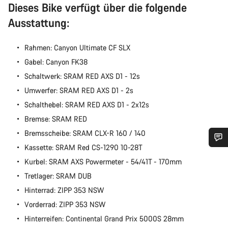
Dieses Bike verfügt über die folgende
Ausstattung:
Rahmen: Canyon Ultimate CF SLX
Gabel: Canyon FK38
Schaltwerk: SRAM RED AXS D1 - 12s
Umwerfer: SRAM RED AXS D1 - 2s
Schalthebel: SRAM RED AXS D1 - 2x12s
Bremse: SRAM RED
Bremsscheibe: SRAM CLX-R 160 / 140
Kassette: SRAM Red CS-1290 10-28T
Benötigst du Hilfe?
Kurbel: SRAM AXS Powermeter - 54/41T - 170mm
Tretlager: SRAM DUB
Unsere Experten stehen dir jetzt im Chat zur Verfügung.
Hinterrad: ZIPP 353 NSW
Vorderrad: ZIPP 353 NSW
Chat starten
Hinterreifen: Continental Grand Prix 5000S 28mm