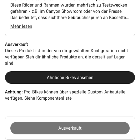
Diese Räder und Rahmen wurden mehrfach zu Testzwecken
gefahren - z.B. im Canyon Showroom oder von der Presse.
Das bedeutet, dass sichtbare Gebrauchsspuren an Kassette
und Kette vorhanden sind. Außerdem können Rahmen und
Mehr lesen
Komponenten Kratzer, Lackschäden und Farbabweichungen
Das Pro Bike hat das optische Design des Ultimate CFR,
aufweisen. Die Funktion ist jedoch weiterhin einwandfrei.
basiert jedoch auf der Ultimate CF SLX-Plattform.
Ausverkauft
Dieses Produkt ist in der von dir gewählten Konfiguration nicht
verfügbar. Sieh dir ähnliche Produkte an, die derzeit auf Lager
sind.
Ähnliche Bikes ansehen
Achtung:
Pro-Bikes können über spezielle Custom-Anbauteile
verfügen.
Siehe Komponentenliste
Ausverkauft