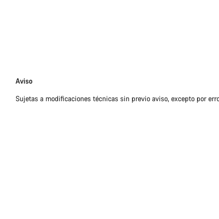
Exención
Aviso
de
Sujetas a modificaciones técnicas sin previo aviso, excepto por err
responsabilidades