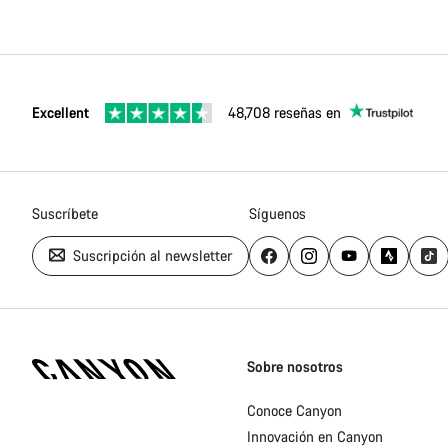
Excellent
48,708 reseñas en
Suscríbete
Síguenos
Suscripción al newsletter
Canyon
Homepage
Sobre nosotros
Footer
Conoce Canyon
Innovación en Canyon