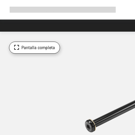
Ampliar
Tienda
¿Por qué Canyon?
Pedalea con nosotros
Servicio
navegación
Pantalla completa