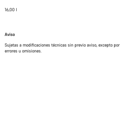
16,00 l
Exención
Aviso
de
Sujetas a modificaciones técnicas sin previo aviso, excepto por
responsabilidades
errores u omisiones.