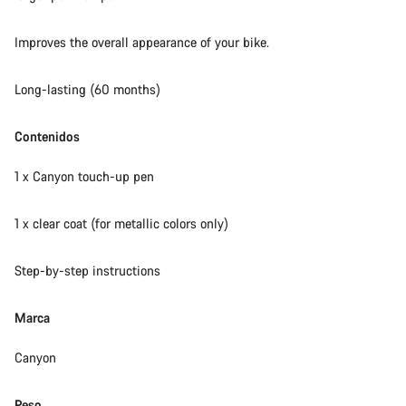
Nuestros expertos estarán encantados de responder a tus
Improves the overall appearance of your bike.
preguntas.
Long-lasting (60 months)
Abrir chat
Contenidos
Cerrar
1 x Canyon touch-up pen
1 x clear coat (for metallic colors only)
Step-by-step instructions
Marca
Canyon
Peso