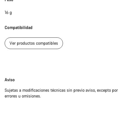
16 g
Compatibilidad
Ver productos compatibles
Exención
Aviso
de
Sujetas a modificaciones técnicas sin previo aviso, excepto por
responsabilidades
errores u omisiones.