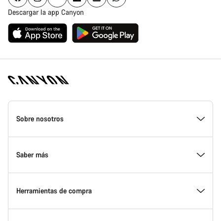
Descargar la app Canyon
Canyon
Homepage
Sobre nosotros
Footer
Conoce Canyon
Saber más
Innovación en Canyon
Eventos
Herramientas de compra