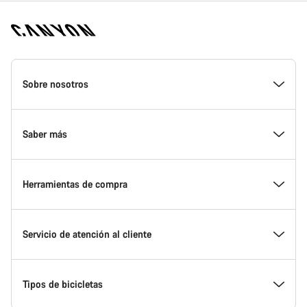
Canyon
Homepage
Sobre nosotros
Footer
Conoce Canyon
Saber más
Innovación en Canyon
Eventos
Herramientas de compra
Canyon Factory Racing
Encuentra un punto de servicio Canyon
Encuentra tu bicicleta
Servicio de atención al cliente
Premios
Equipos, deportistas y ciclistas
Bicicletas disponibles
Centro de ayuda
Tipos de bicicletas