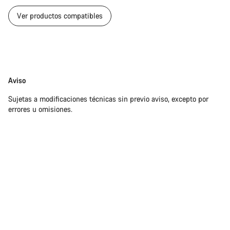
Ver productos compatibles
Exención
Aviso
de
Sujetas a modificaciones técnicas sin previo aviso, excepto por
responsabilidades
errores u omisiones.