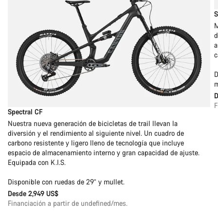
S
M
d
a
c
D
m
F
Spectral CF
Nuestra nueva generación de bicicletas de trail llevan la
diversión y el rendimiento al siguiente nivel. Un cuadro de
carbono resistente y ligero lleno de tecnología que incluye
espacio de almacenamiento interno y gran capacidad de ajuste.
Equipada con K.I.S.
Disponible con ruedas de 29” y mullet.
Desde
2,949 US$
Financiación a partir de undefined/mes.