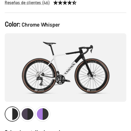
Reseñas de clientes (46)
Configuración
Color:
Chrome Whisper
del
producto