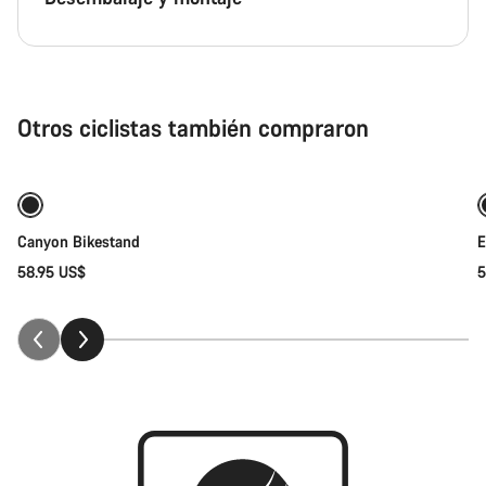
Otros ciclistas también compraron
Añadir al carrito
Canyon Bikestand
E
58.95 US$
5