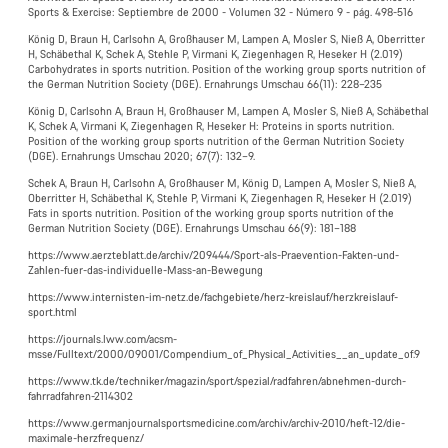
Sports & Exercise: Septiembre de 2000 - Volumen 32 - Número 9 - pág. 498-516
König D, Braun H, Carlsohn A, Großhauser M, Lampen A, Mosler S, Nieß A, Oberritter
H, Schäbethal K, Schek A, Stehle P, Virmani K, Ziegenhagen R, Heseker H (2.019)
Carbohydrates in sports nutrition. Position of the working group sports nutrition of
the German Nutrition Society (DGE). Ernahrungs Umschau 66(11): 228–235
König D, Carlsohn A, Braun H, Großhauser M, Lampen A, Mosler S, Nieß A, Schäbethal
K, Schek A, Virmani K, Ziegenhagen R, Heseker H: Proteins in sports nutrition.
Position of the working group sports nutrition of the German Nutrition Society
(DGE). Ernahrungs Umschau 2020; 67(7): 132–9.
Schek A, Braun H, Carlsohn A, Großhauser M, König D, Lampen A, Mosler S, Nieß A,
Oberritter H, Schäbethal K, Stehle P, Virmani K, Ziegenhagen R, Heseker H (2.019)
Fats in sports nutrition. Position of the working group sports nutrition of the
German Nutrition Society (DGE). Ernahrungs Umschau 66(9): 181–188
https://www.aerzteblatt.de/archiv/209444/Sport-als-Praevention-Fakten-und-
Zahlen-fuer-das-individuelle-Mass-an-Bewegung
https://www.internisten-im-netz.de/fachgebiete/herz-kreislauf/herzkreislauf-
sport.html
https://journals.lww.com/acsm-
msse/Fulltext/2000/09001/Compendium_of_Physical_Activities__an_update_of.9
https://www.tk.de/techniker/magazin/sport/spezial/radfahren/abnehmen-durch-
fahrradfahren-2114302
https://www.germanjournalsportsmedicine.com/archiv/archiv-2010/heft-12/die-
maximale-herzfrequenz/