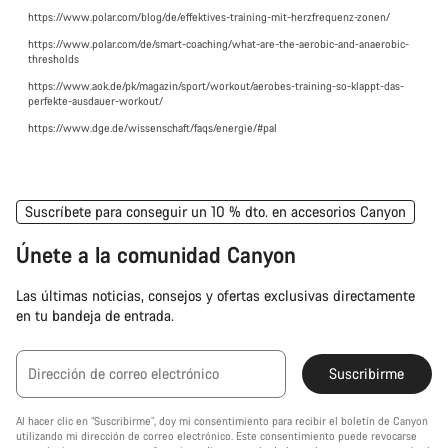
https://www.polar.com/blog/de/effektives-training-mit-herzfrequenz-zonen/
https://www.polar.com/de/smart-coaching/what-are-the-aerobic-and-anaerobic-
thresholds
https://www.aok.de/pk/magazin/sport/workout/aerobes-training-so-klappt-das-
perfekte-ausdauer-workout/
https://www.dge.de/wissenschaft/faqs/energie/#pal
Suscríbete para conseguir un 10 % dto. en accesorios Canyon
Únete a la comunidad Canyon
Las últimas noticias, consejos y ofertas exclusivas directamente
en tu bandeja de entrada.
Dirección de correo electrónico
Suscribirme
Al hacer clic en “Suscribirme”, doy mi consentimiento para recibir el boletín de Canyon
utilizando mi dirección de correo electrónico. Este consentimiento puede revocarse