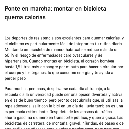
Ponte en marcha: montar en bicicleta
quema calorías
Los deportes de resistencia son excelentes para quemar calorías, y
el ciclismo es particularmente fácil de integrar en tu rutina diaria.
Montando en bicicleta de manera habitual se reduce más de un
60 % el riesgo de enfermedades cardiovasculares y de
hipertensión. Cuando montas en bicicleta, el corazón bombea
hasta 1,5 litros más de sangre por minuto para hacerla circular por
el cuerpo y los órganos, lo que consume energía y te ayuda a
perder peso.
Para muchas personas, desplazarse cada día al trabajo, a la
escuela o a la universidad puede ser una opción divertida y activa
en días de buen tiempo, pero pronto descubrirás que, si utilizas la
ropa adecuada, salir con la bici en un día de lluvia también es una
experiencia estimulante. Despídete de los atascos de tráfico,
ahorra gasolina o dinero en transporte público, y quema grasa. Las
bicicletas de carretera,
de montaña
, gravel
,
híbridas
, de paseo o de
otro estilo son eficaces para ayudar a perder peso, pero para eso