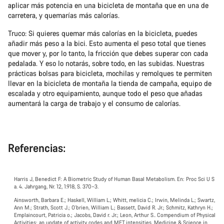
aplicar más potencia en una bicicleta de montaña que en una de
carretera, y quemarías más calorías.
Truco: Si quieres quemar más calorías en la bicicleta, puedes
añadir más peso a la bici. Esto aumenta el peso total que tienes
que mover y, por lo tanto, la fricción que debes superar con cada
pedalada. Y eso lo notarás, sobre todo, en las subidas. Nuestras
prácticas bolsas para bicicleta, mochilas y remolques te permiten
llevar en la bicicleta de montaña la tienda de campaña, equipo de
escalada y otro equipamiento, aunque todo el peso que añadas
aumentará la carga de trabajo y el consumo de calorías.
Referencias:
Harris J, Benedict F: A Biometric Study of Human Basal Metabolism. En: Proc Sci U S
a. 4. Jahrgang, Nr. 12, 1.918, S. 370–3.
Ainsworth, Barbara E.; Haskell, William L.; Whitt, melicia C.; Irwin, Melinda L.; Swartz,
Ann M.; Strath, Scott J.; O’brien, William L.; Bassett, David R. Jr.; Schmitz, Kathryn H.;
Emplaincourt, Patricia o.; Jacobs, David r. Jr.; Leon, Arthur S.. Compendium of Physical
Activities: an update of activity codes and MET intensities. Medicine & Science in