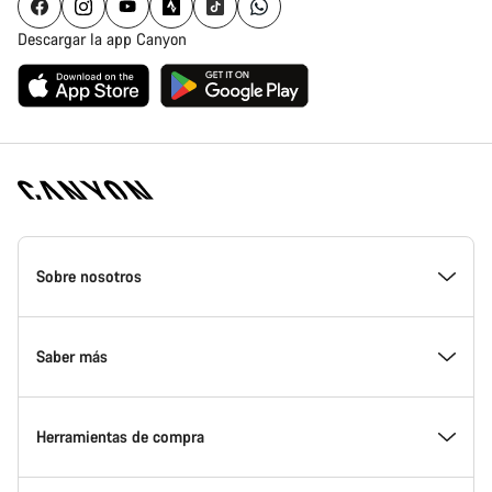
Descargar la app Canyon
Canyon
Homepage
Sobre nosotros
Footer
Conoce Canyon
Saber más
Innovación en Canyon
Eventos
Herramientas de compra