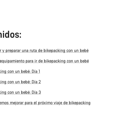
idos:
ar y preparar una ruta de bikepacking con un bebé
 equipamiento para ir de bikepacking con un bebé
ing con un bebé: Día 1
ing con un bebé: Día 2
ing con un bebé: Día 3
mos mejorar para el próximo viaje de bikepacking