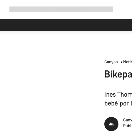
Ampliar
Tienda
¿Por qué Canyon?
Pedalea con nosotros
Servicio
navegación
Canyon
Notic
Bikepa
Ines Thom
bebé por 
Cany
Publ