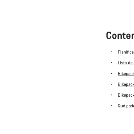
Conten
Planific
Lista de
Bikepack
Bikepack
Bikepack
Qué pode