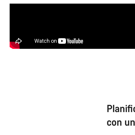
Planif
con u