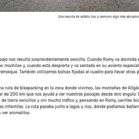
Una mezcla de asfalto liso y caminos algo más abrupto
uipaje nos resultó sorprendentemente sencillo. Cuando Romy va dormida 
s mochilas y, cuando está despierta y va sentada en su asiento especia
remolque. También utilizamos bolsas fijadas al cuadro para llevar otras 
na ruta de bikepacking en la zona donde vivimos, las montañas de Allgä
lar de 200 km que nos ayudó a ver nuestros paisajes desde otro ángulo.
de tierra sencillos y sin mucho tráfico y, pensando en Romy, carriles bi
es infantiles. La ruta pasaba junto a lagos y ríos, donde podíamos bañar
 ver animalitos.