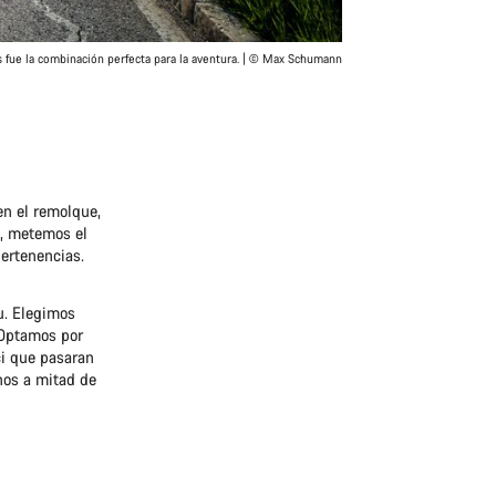
s fue la combinación perfecta para la aventura. | © Max Schumann
en el remolque,
l, metemos el
pertenencias.
u. Elegimos
 Optamos por
ci que pasaran
nos a mitad de