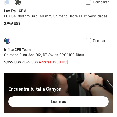
Comparar
Nuevo
Lux Trail CF 6
FOX 34 Rhythm Grip 140 mm, Shimano Deore XT 12 velocidades
2,949 US$
Comparar
-27%
Inflite CFR Team
Shimano Dura-Ace Di2, DT Swiss CRC 1100 Dicut
Precio
5,399 US$
7,349 US$
Ahorras 1,950 US$
original
Encuentra tu talla Canyon
Leer más