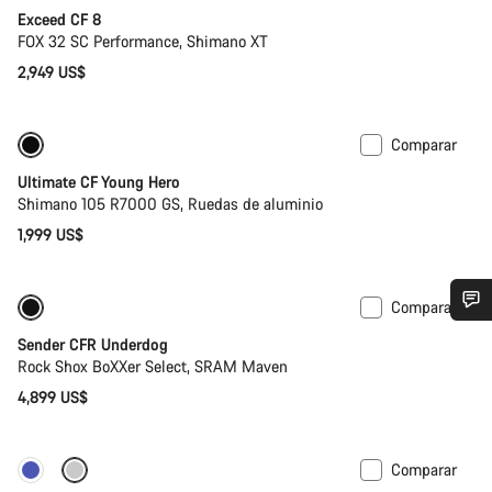
Exceed CF 8
FOX 32 SC Performance, Shimano XT
2,949 US$
Comparar
Bici de carretera para niños
Ultimate CF Young Hero
Shimano 105 R7000 GS, Ruedas de aluminio
1,999 US$
Comparar
Nuevo
¿Necesitas ayuda?
Sender CFR Underdog
Rock Shox BoXXer Select, SRAM Maven
4,899 US$
Nuestros expertos estarán encantados de responder a tus
preguntas.
Comparar
Nuevo
Abrir chat