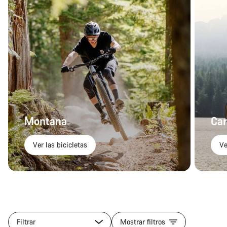
Montana
Car
Ver las bicicletas
Ve
Filtrar
Mostrar filtros