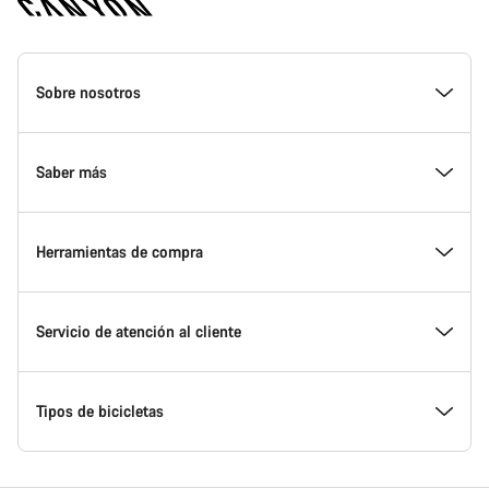
Canyon
Homepage
Sobre nosotros
Footer
Conoce Canyon
Saber más
Innovación en Canyon
Eventos
Herramientas de compra
Canyon Factory Racing
Encuentra un punto de servicio Canyon
Encuentra tu bicicleta
Servicio de atención al cliente
Premios
Equipos, deportistas y ciclistas
Bicicletas disponibles
Centro de ayuda
Tipos de bicicletas