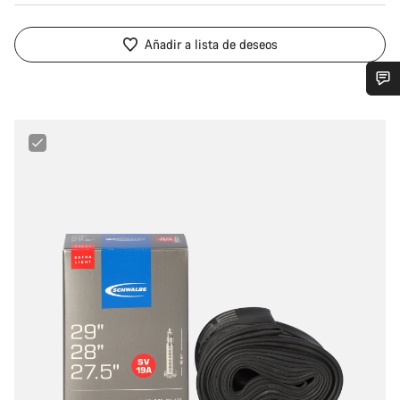
Añadir a lista de deseos
¿Necesitas ayuda?
Schwalbe
Nuestros expertos estarán encantados de responder a tus
27.5“/28"/29“
preguntas.
40
-
60
mm
Abrir chat
Extralight
Tube
Cerrar
for
MTB,
Gravel
&
Fitness