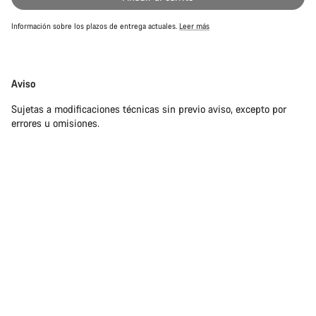
Información sobre los plazos de entrega actuales.
Leer más
Exención
Aviso
de
Sujetas a modificaciones técnicas sin previo aviso, excepto por
responsabilidades
errores u omisiones.