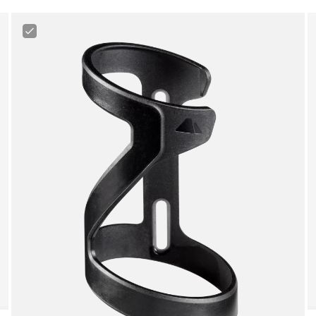
Canyon
Sideloader
Bottle
Cage