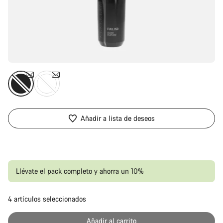
Añadir a lista de deseos
Llévate el pack completo y ahorra un 10%
4
artículos seleccionados
Pr
Añadir al carrito