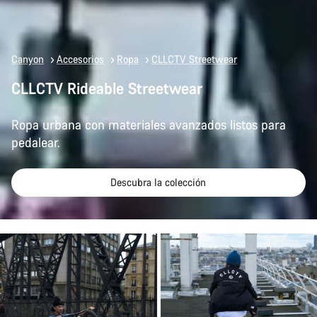
Canyon
Accesorios
Ropa
CLLCTV Streetwear
CLLCTV Rideable Streetwear
Ropa urbana con materiales avanzados listos para
pedalear.
Descubra la colección