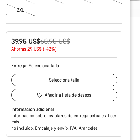
2XL
Precio
39.95 US$
68.95 US$
original
Ahorras 29 US$ (-42%)
Entrega:
Selecciona
talla
Selecciona
talla
Añadir a lista de deseos
Información adicional
Información sobre los plazos de entrega actuales.
Leer
más
no incluído:
Embalaje y envío
IVA
Aranceles