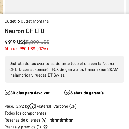
Outlet
Outlet Montaña
Neuron CF LTD
Precio
4,919 US$
5,899 US$
original
Ahorras 980 US$ (-17%)
Disfruta de tus aventuras durante todo el día con la Neuron
CF LTD con suspensión FOX de gama alta, transmisión SRAM
inalámbrica y ruedas DT Swiss.
30 días para devolver
6 años de garantía
Peso: 12.92 kg
Material: Carbono (CF)
Todos los componentes
Reseñas de clientes (4)
Prensa y premios (1)