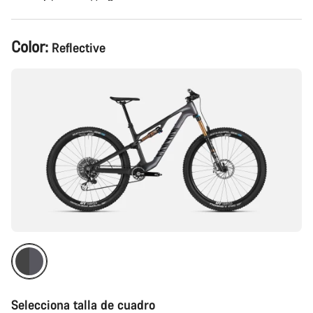
Configuración
Color:
Reflective
del
producto
Selecciona talla de cuadro