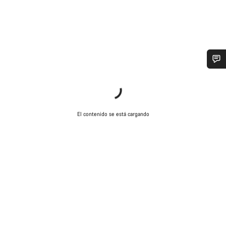
¿Necesitas ayuda?
Nuestros expertos estarán encantados de responder a tus
preguntas.
El contenido se está cargando
Abrir chat
Cerrar