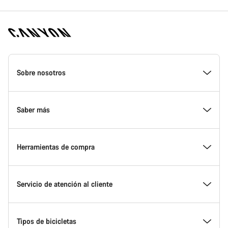
Canyon
Homepage
Sobre nosotros
Footer
Conoce Canyon
Saber más
Innovación en Canyon
Eventos
Herramientas de compra
Canyon Factory Racing
Encuentra un punto de servicio Canyon
Encuentra tu bicicleta
Servicio de atención al cliente
Premios
Equipos, deportistas y ciclistas
Bicicletas disponibles
Centro de ayuda
Tipos de bicicletas