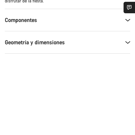
disfrutar de la fiesta.
¿Necesitas ayuda?
Componentes
Nuestros expertos estarán encantados de responder a tus
preguntas.
Geometría y dimensiones
Abrir chat
Cerrar