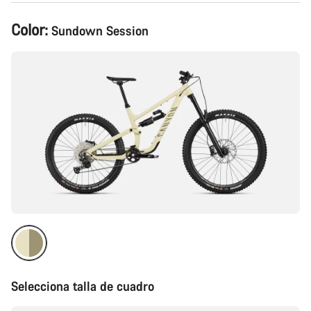
Configuración
Color:
Sundown Session
del
producto
Selecciona talla de cuadro