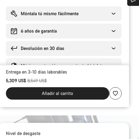
Motivos
de
¿Necesitas ayuda?
compra
Móntala tú mismo fácilmente
Nuestros expertos estarán encantados de responder a tus preguntas.
6 años de garantía
Devolución en 30 días
Abrir chat
Cerrar
Máxima protección para enviar tu bicicleta
Entrega en 3-10 días laborables
Precio original
5,309 US$
8,549 US$
Añadir al carrito
Nivel de desgaste