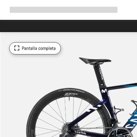
Ampliar
Tienda
¿Por qué Canyon?
Pedalea con nosotros
Servicio
navegación
Pantalla completa