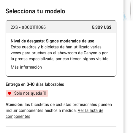
Selecciona tu modelo
2XS - #0001111085
5,309 US$
Nivel de desgaste: Signos moderados de uso
Estos cuadros y bicicletas de han utilizado varias
veces para pruebas en el showroom de Canyon o por
la prensa especializada, por eso tienen signos visibles
de uso en la cadena y el casete. Además, es posible
Más información
que el cuadro o los componentes tengan alguna
marca, daños en la pintura o desviaciones de color. En
cualquier caso, todas sus piezas funcionan
Entrega en 3-10 días laborables
perfectamente.
¡Solo nos queda 1!
Atención:
las bicicletas de ciclistas profesionales pueden
incluir componentes hechos a medida.
Ver la lista de
componentes