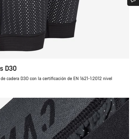
¿Necesitas ayuda?
Nuestros expertos estarán encantados de responder a tus preguntas.
Abrir chat
Cerrar
es D30
 de cadera D3O con la certificación de EN 1621-1:2012 nivel