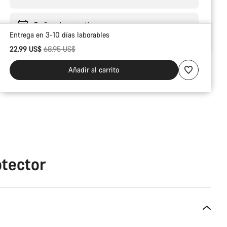
2 años de garantía
Entrega en 3-10 días laborables
Precio original
22.99 US$
68.95 US$
Añadir al carrito
tector