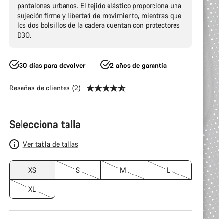
pantalones urbanos. El tejido elástico proporciona una
sujeción firme y libertad de movimiento, mientras que
los dos bolsillos de la cadera cuentan con protectores
D3O.
30 días para devolver
2 años de garantía
Reseñas de clientes (2)
Configuración
Selecciona talla
del
producto
Ver tabla de tallas
XS
S
M
L
XL