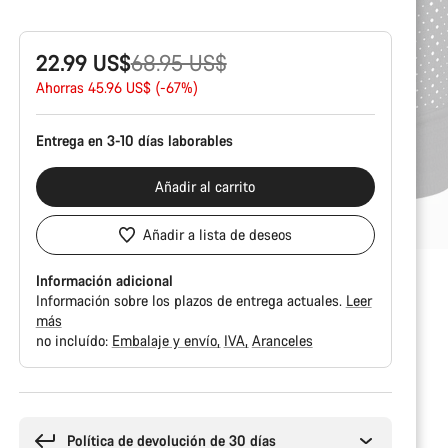
Precio
22.99 US$
68.95 US$
original
Ahorras 45.96 US$ (-67%)
Entrega en 3-10 días laborables
Añadir al carrito
Añadir a lista de deseos
Información adicional
Información sobre los plazos de entrega actuales.
Leer
más
no incluído:
Embalaje y envío
IVA
Aranceles
Motivos
de
compra
Política de devolución de 30 días