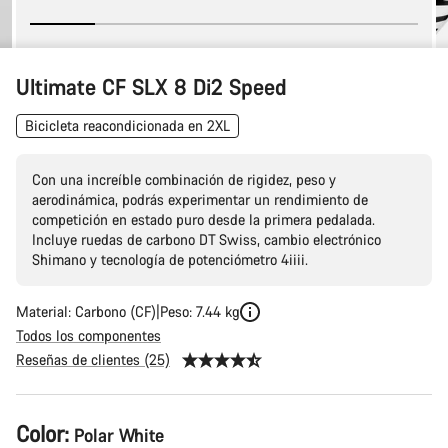
Ultimate CF SLX 8 Di2 Speed
Bicicleta reacondicionada en 2XL
Con una increíble combinación de rigidez, peso y
aerodinámica, podrás experimentar un rendimiento de
competición en estado puro desde la primera pedalada.
Incluye ruedas de carbono DT Swiss, cambio electrónico
Shimano y tecnología de potenciómetro 4iiii.
Material: Carbono (CF)
Peso: 7.44 kg
Todos los componentes
Reseñas de clientes (25)
Configuración
Color:
Polar White
del