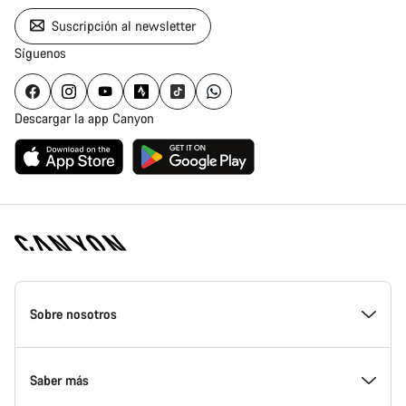
Suscripción al newsletter
Síguenos
Descargar la app Canyon
Canyon
Homepage
Sobre nosotros
Footer
Conoce Canyon
Saber más