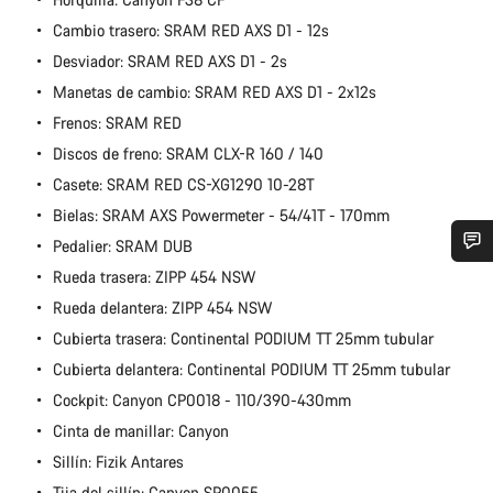
Cambio trasero: SRAM RED AXS D1 - 12s
Desviador: SRAM RED AXS D1 - 2s
Manetas de cambio: SRAM RED AXS D1 - 2x12s
Frenos: SRAM RED
Discos de freno: SRAM CLX-R 160 / 140
Casete: SRAM RED CS-XG1290 10-28T
Bielas: SRAM AXS Powermeter - 54/41T - 170mm
Pedalier: SRAM DUB
Rueda trasera: ZIPP 454 NSW
¿Necesitas ayuda?
Rueda delantera: ZIPP 454 NSW
Cubierta trasera: Continental PODIUM TT 25mm tubular
Nuestros expertos estarán encantados de responder a tus
preguntas.
Cubierta delantera: Continental PODIUM TT 25mm tubular
Cockpit: Canyon CP0018 - 110/390-430mm
Cinta de manillar: Canyon
Abrir chat
Sillín: Fizik Antares
Cerrar
Tija del sillín: Canyon SP0055