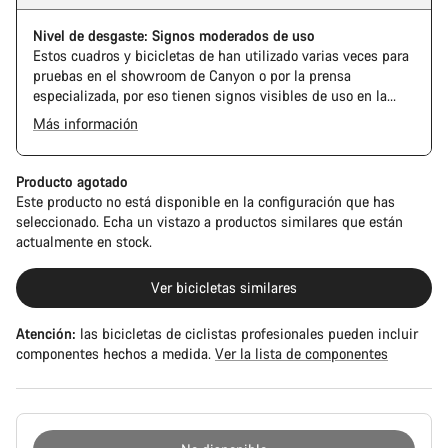
Nivel de desgaste: Signos moderados de uso
Estos cuadros y bicicletas de han utilizado varias veces para
pruebas en el showroom de Canyon o por la prensa
especializada, por eso tienen signos visibles de uso en la
cadena y el casete. Además, es posible que el cuadro o los
Más información
componentes tengan alguna marca, daños en la pintura o
desviaciones de color. En cualquier caso, todas sus piezas
funcionan perfectamente.
Producto agotado
Este producto no está disponible en la configuración que has
seleccionado. Echa un vistazo a productos similares que están
actualmente en stock.
Ver bicicletas similares
Atención:
las bicicletas de ciclistas profesionales pueden incluir
componentes hechos a medida.
Ver la lista de componentes