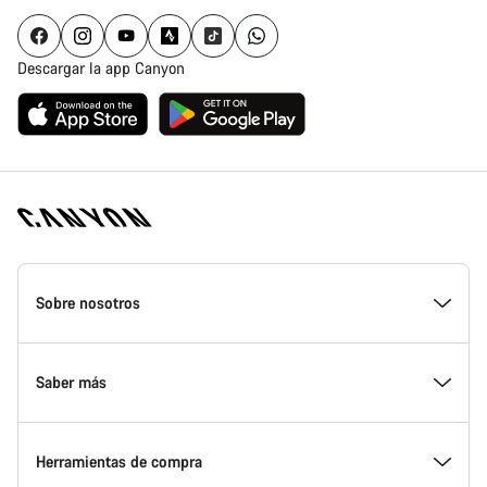
Descargar la app Canyon
Canyon
Homepage
Sobre nosotros
Footer
Conoce Canyon
Saber más
Innovación en Canyon
Eventos
Herramientas de compra