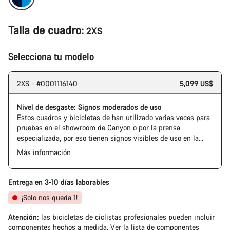
Talla de cuadro:
2XS
Selecciona tu modelo
2XS - #0001116140
5,099 US$
Nivel de desgaste: Signos moderados de uso
Estos cuadros y bicicletas de han utilizado varias veces para
pruebas en el showroom de Canyon o por la prensa
especializada, por eso tienen signos visibles de uso en la
cadena y el casete. Además, es posible que el cuadro o los
Más información
componentes tengan alguna marca, daños en la pintura o
The Pro Bike has the visual design of the Ultimate CFR but is
desviaciones de color. En cualquier caso, todas sus piezas
built on the Ultimate CF SLX platform.
funcionan perfectamente.
Entrega en 3-10 días laborables
¡Solo nos queda 1!
Atención:
las bicicletas de ciclistas profesionales pueden incluir
componentes hechos a medida.
Ver la lista de componentes