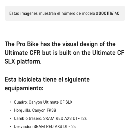
Estas imágenes muestran el número de modelo
#0001116140
Nuestros expertos estarán encantados de responder a tus
preguntas.
Abrir chat
The Pro Bike has the visual design of the
Ultimate CFR but is built on the Ultimate CF
Cerrar
SLX platform.
Esta bicicleta tiene el siguiente
equipamiento:
Cuadro: Canyon Ultimate CF SLX
Horquilla: Canyon FK38
Cambio trasero: SRAM RED AXS D1 - 12s
Desviador: SRAM RED AXS D1 - 2s