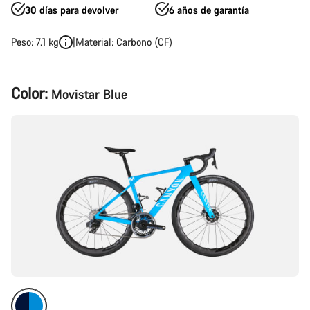
30 días para devolver
6 años de garantía
Peso: 7.1 kg
Material: Carbono (CF)
Configuración
Color:
Movistar Blue
del
producto