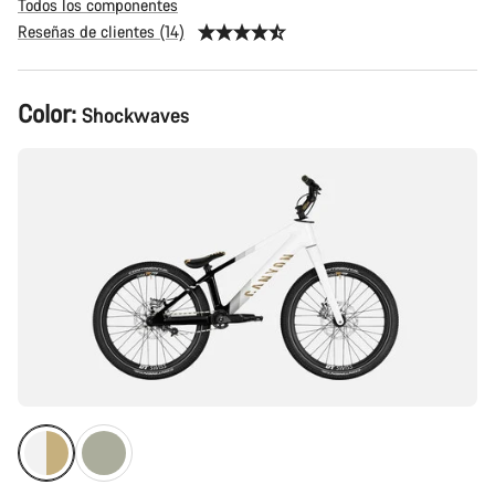
Todos los componentes
Reseñas de clientes (14)
Configuración
Color:
Shockwaves
del
producto