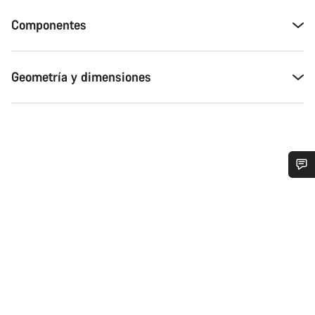
Componentes
Geometría y dimensiones
¿Necesitas ayuda?
Nuestros expertos estarán encantados de responder a tus
preguntas.
Abrir chat