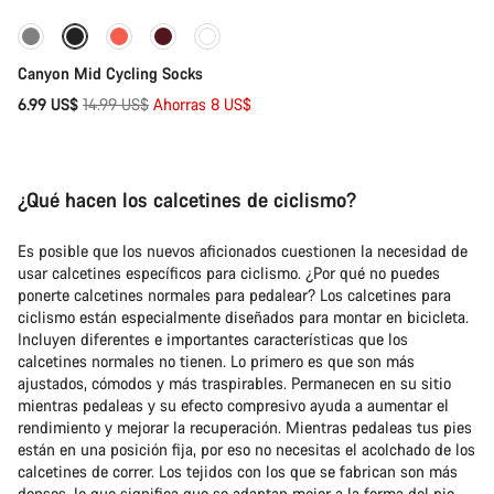
-53%
Canyon Mid Cycling Socks
Precio
6.99 US$
14.99 US$
Ahorras 8 US$
original
¿Qué hacen los calcetines de ciclismo?
Es posible que los nuevos aficionados cuestionen la necesidad de
usar calcetines específicos para ciclismo. ¿Por qué no puedes
ponerte calcetines normales para pedalear? Los calcetines para
ciclismo están especialmente diseñados para montar en bicicleta.
Incluyen diferentes e importantes características que los
calcetines normales no tienen. Lo primero es que son más
ajustados, cómodos y más traspirables. Permanecen en su sitio
mientras pedaleas y su efecto compresivo ayuda a aumentar el
rendimiento y mejorar la recuperación. Mientras pedaleas tus pies
están en una posición fija, por eso no necesitas el acolchado de los
calcetines de correr. Los tejidos con los que se fabrican son más
densos, lo que significa que se adaptan mejor a la forma del pie