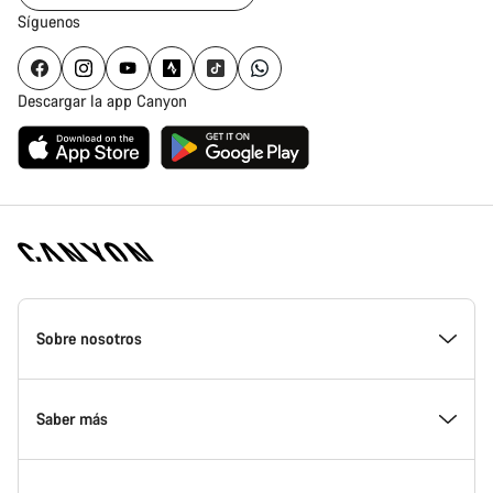
Síguenos
Descargar la app Canyon
Canyon
Homepage
Sobre nosotros
Footer
Conoce Canyon
Saber más