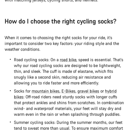
¿Necesitas ayuda?
Nuestros expertos estarán encantados de responder a tus
How do I choose the right cycling socks?
preguntas.
When it comes to choosing the right socks for your ride, it's
Abrir chat
important to consider two key factors: your riding style and the
weather conditions.
Cerrar
Road cycling socks: On a
road bike
, speed is essential. That's
why our road cycling socks are designed to be lightweight,
thin, and sleek. The cuff is made of elastane, which fits
snugly like a second skin, reducing air resistance and
allowing you to ride faster and more efficiently.
Socks for
mountain bikes
,
E-Bikes
,
gravel bikes
or
hybrid
bikes
: Off-road riders need sturdy socks with longer cuffs
that protect ankles and shins from scratches. In combination
wind- and waterproof materials, your feet will stay dry and
warm even in the rain or when splashing through puddles.
Summer cycling socks: During the summer months, our feet
tend to sweat more than usual. To ensure maximum comfort