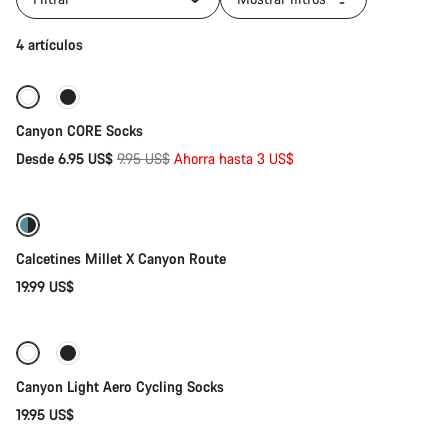
productos
de
Selección rápida
4 artículos
la
categoría
Calcetines
-30%
Canyon CORE Socks
Precio
Desde 6.95 US$
9.95 US$
Ahorra hasta 3 US$
Selección rápida
original
Calcetines Millet X Canyon Route
19.99 US$
Selección rápida
Canyon Light Aero Cycling Socks
19.95 US$
Selección rápida