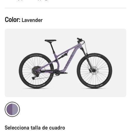
Configuración
Color:
Lavender
del
producto
Selecciona talla de cuadro