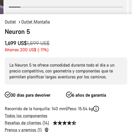
Outlet
Outlet Montaña
Neuron 5
Precio
1,699 US$
1,899 US$
original
Ahorras 200 US$ (-11%)
La Neuron 5 te ofrece comodidad durante todo el día a un
precio competitivo, con geometría y componentes que te
permiten planificar largas aventuras por los caminos.
30 días para devolver
6 años de garantía
Recorrido de la horquilla: 140 mm
Peso: 15.54 kg
Todos los componentes
Reseñas de clientes (14)
Prensa y premios (1)