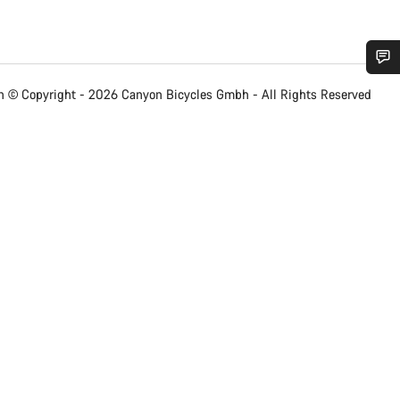
¿Necesitas ayuda?
 © Copyright - 2026 Canyon Bicycles
Gmbh - All Rights Reserved
Nuestros expertos estarán encantados de responder a tus preguntas.
Abrir chat
Cerrar