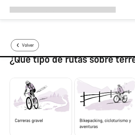
Ampliar
Tienda
¿Por qué Canyon?
Pedalea con nosotros
Servicio
navegación
Volver
¿Qué tipo de rutas sobre ter
Carreras gravel
Bikepacking, cicloturismo y
aventuras