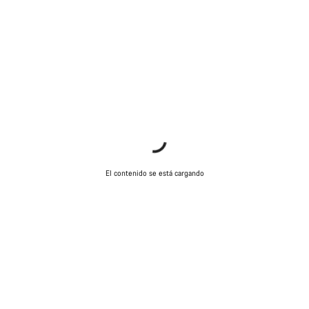
Nuestros expertos estarán encantados de responder a tus
preguntas.
Abrir chat
Cerrar
El contenido se está cargando