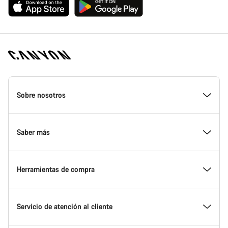
Canyon
Homepage
Sobre nosotros
Footer
Conoce Canyon
Saber más
Innovación en Canyon
Eventos
Herramientas de compra
Canyon Factory Racing
Encuentra un punto de servicio Canyon
Encuentra tu bicicleta
Servicio de atención al cliente