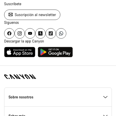
Suscríbete
Suscripción al newsletter
Síguenos
Descargar la app Canyon
Canyon
Homepage
Sobre nosotros
Footer
Conoce Canyon
Saber más