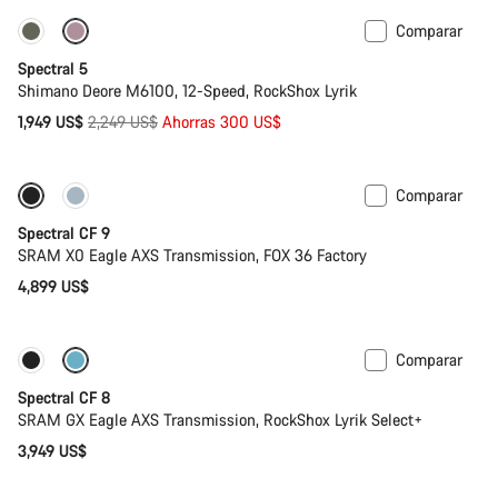
Comparar
Solo disponible en talla L | XL
-13%
Spectral 5
Shimano Deore M6100, 12-Speed, RockShox Lyrik
Precio
1,949 US$
2,249 US$
Ahorras 300 US$
original
Comparar
Solo disponible en talla L | XL
29 o mullet
Spectral CF 9
SRAM X0 Eagle AXS Transmission, FOX 36 Factory
4,899 US$
Comparar
Solo disponible en talla L | XL
29 o mullet
Spectral CF 8
SRAM GX Eagle AXS Transmission, RockShox Lyrik Select+
3,949 US$