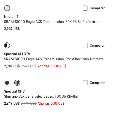
Comparar
SRAM AXS
Disponible
Neuron 7
SRAM S1000 Eagle AXS Transmission, FOX 36 SL Performance
2,949 US$
Comparar
-25%
29 o mullet
Spectral CLLCTV
SRAM S1000 Eagle AXS Transmission, RockShox Lyrik Ultimate
Precio
2,949 US$
3,949 US$
Ahorras 1,000 US$
original
Comparar
Solo disponible en talla XL
-14%
Spectral CF 7
Shimano SLX de 12 velocidades, FOX 36 Rhythm
Precio
2,949 US$
3,449 US$
Ahorras 500 US$
original