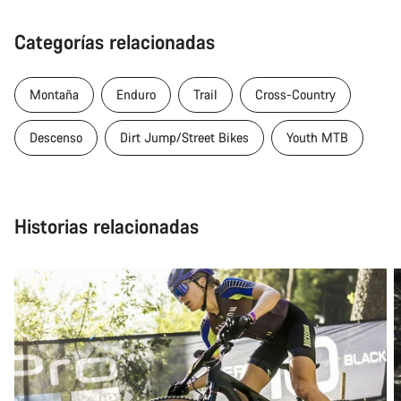
Categorías relacionadas
Montaña
Enduro
Trail
Cross-Country
Descenso
Dirt Jump/Street Bikes
Youth MTB
Historias relacionadas