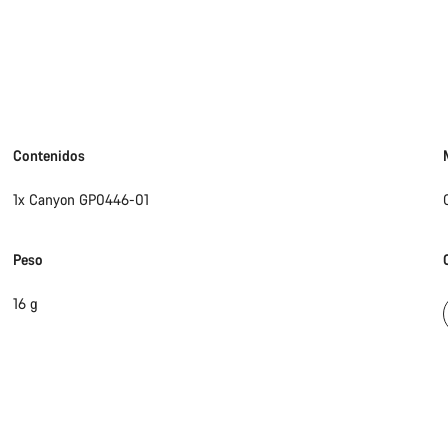
Contenidos
1x Canyon GP0446-01
Peso
16 g