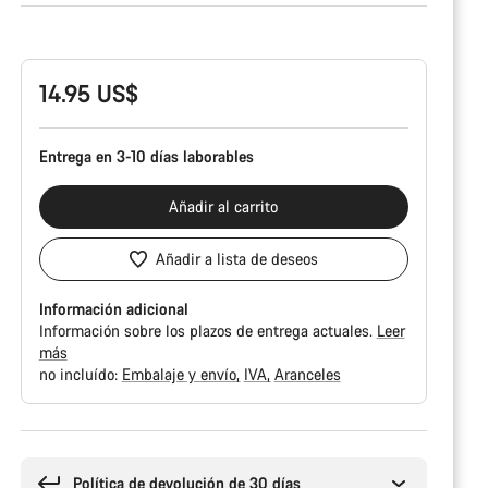
Configuración
del
producto
14.95 US$
Entrega en 3-10 días laborables
Añadir al carrito
Añadir a lista de deseos
Información adicional
Información sobre los plazos de entrega actuales.
Leer
más
no incluído:
Embalaje y envío
IVA
Aranceles
Motivos
de
compra
Política de devolución de 30 días