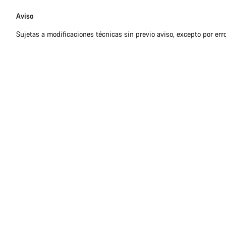
Exención
Aviso
de
Sujetas a modificaciones técnicas sin previo aviso, excepto por err
responsabilidades