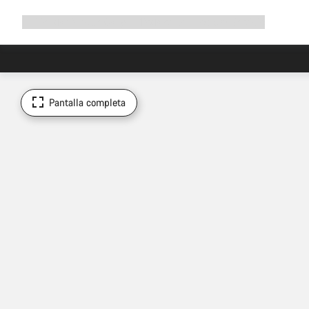
Ampliar
Tienda
¿Por qué Canyon?
Pedalea con nosotros
Servicio
navegación
Pantalla completa