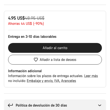
Configuración
Precio
4.95 US$
48.95 US$
del
producto
original
Ahorras 44 US$ (-90%)
Entrega en 3-10 días laborables
Añadir al carrito
Añadir a lista de deseos
Información adicional
Información sobre los plazos de entrega actuales.
Leer más
no incluído:
Embalaje y envío
IVA
Aranceles
Motivos
de
compra
Política de devolución de 30 días