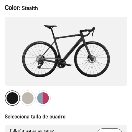
Configuración
Color:
Stealth
del
producto
Selecciona talla de cuadro
¿Cuál es mi talla?