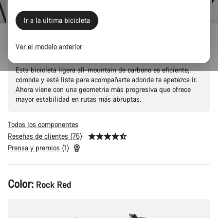
original
Ir a la última bicicleta
Neuron CF 8
Ver el modelo anterior
Esta bicicleta ligera all-mountain de carbono es eficiente,
cómoda y está lista para acompañarte adonde te apetezca ir.
Ahora viene con una geometría más progresiva que ofrece
mayor estabilidad en rutas más abruptas.
Todos los componentes
Reseñas de clientes (75)
Prensa y premios (1)
Configuración
Color:
Rock Red
del
producto