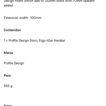
Design risers which add to 130mm stack with 70mm spacers
added
Extension width- 100mm
Contenidos
1 x Profile Design Sonic Ergo 45ar Aerobar
Marca
Profile Design
Peso
555 g
Exención
Aviso