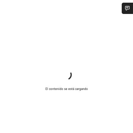
¿Necesitas ayuda?
Nuestros expertos estarán encantados de responder a tus
preguntas.
Abrir chat
Cerrar
El contenido se está cargando