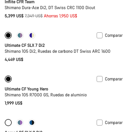
Inflite CFR Team
Shimano Dura-Ace Di2, DT Swiss CRC 1100 Dicut
Precio
5,399 US$
7,349 US$
Ahorras 1,950 US$
original
Comparar
Ultimate CF SLX 7 Di2
Shimano 105 Di2, Ruedas de carbono DT Swiss ARC 1600
4,449 US$
Comparar
Bici de carretera para niños
Ultimate CF Young Hero
Shimano 105 R7000 GS, Ruedas de aluminio
1,999 US$
Comparar
Configurar
Nuevo