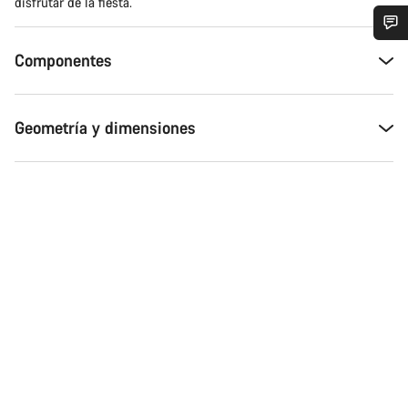
disfrutar de la fiesta.
¿Necesitas ayuda?
Componentes
Nuestros expertos estarán encantados de responder a tus
preguntas.
Geometría y dimensiones
Abrir chat
Cerrar