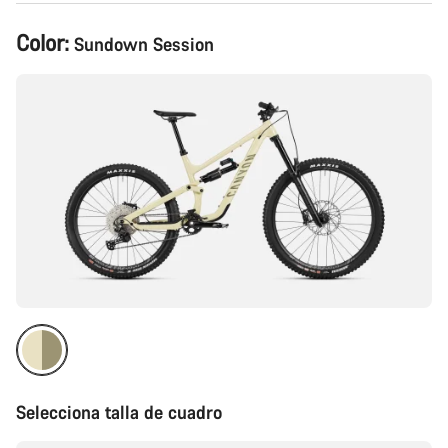
Configuración
Color:
Sundown Session
del
producto
Selecciona talla de cuadro