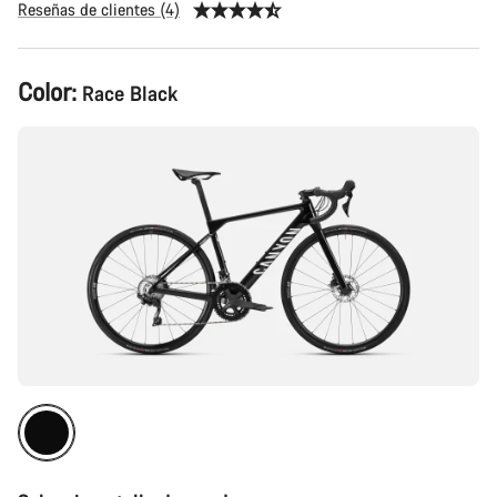
Reseñas de clientes (4)
Configuración
Color:
Race Black
del
producto