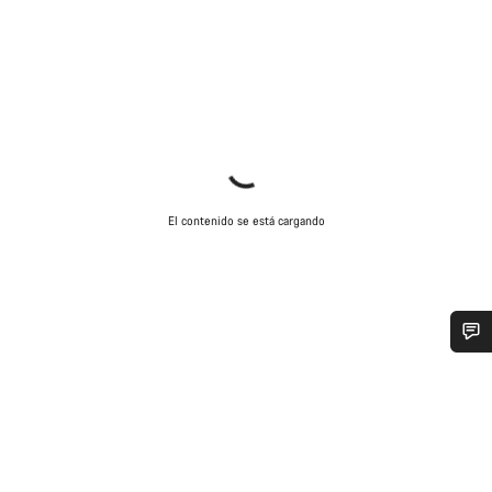
El contenido se está cargando
¿Necesitas ayuda?
Nuestros expertos estarán encantados de responder a tus
preguntas.