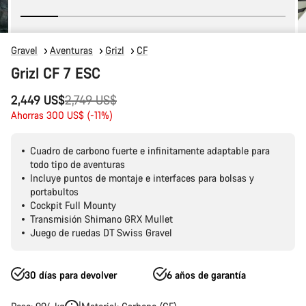
Gravel
Aventuras
Grizl
CF
Grizl CF 7 ESC
Precio
2,449 US$
2,749 US$
original
Ahorras 300 US$ (-11%)
Cuadro de carbono fuerte e infinitamente adaptable para
todo tipo de aventuras
Incluye puntos de montaje e interfaces para bolsas y
portabultos
Cockpit Full Mounty
Transmisión Shimano GRX Mullet
Juego de ruedas DT Swiss Gravel
30 días para devolver
6 años de garantía