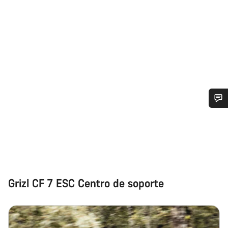
¿Necesitas ayuda?
Nuestros expertos estarán encantados de responder a tus
preguntas.
Grizl CF 7 ESC Centro de soporte
Abrir chat
Cerrar