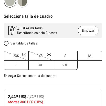
Selecciona talla de cuadro
¿Cuál es mi talla?
Empezar
Descúbrelo en solo 3 pasos
Ver tabla de tallas
2XS
XS
S
M
L
XL
2XL
Entrega:
Selecciona
talla de cuadro
Precio
2,449 US$
2,749 US$
original
Ahorras 300 US$ (-11%)