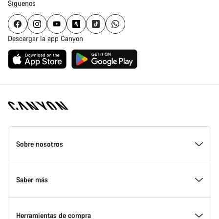
Síguenos
Descargar la app Canyon
Canyon
Homepage
Sobre nosotros
Footer
Conoce Canyon
Saber más
Innovación en Canyon
Eventos
Herramientas de compra