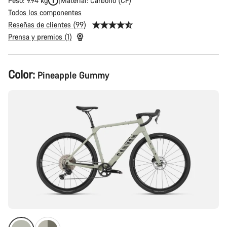
Peso: 9.94 kg
Material: Carbono (CF)
Todos los componentes
Reseñas de clientes (99)
Prensa y premios (1)
Configuración
Color:
Pineapple Gummy
del
producto