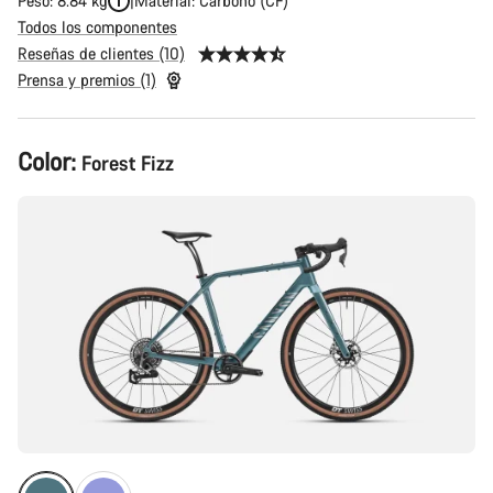
Peso: 8.84 kg
Material: Carbono (CF)
Todos los componentes
Reseñas de clientes (10)
Prensa y premios (1)
Configuración
Color:
Forest Fizz
del
producto