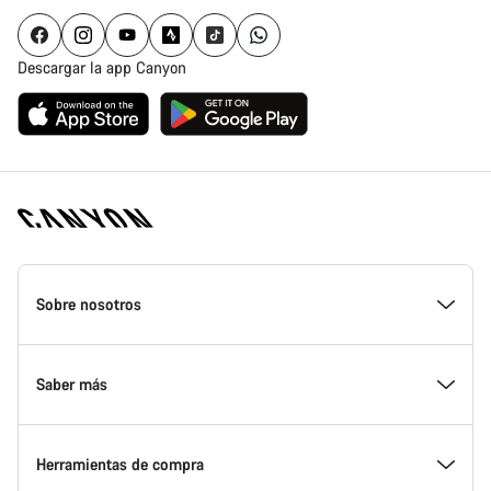
Descargar la app Canyon
Canyon
Homepage
Sobre nosotros
Footer
Conoce Canyon
Saber más
Innovación en Canyon
Eventos
Herramientas de compra