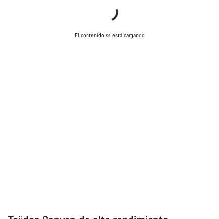
preguntas.
Abrir chat
El contenido se está cargando
Cerrar