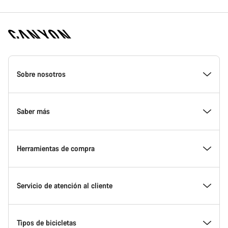
Canyon
Homepage
Sobre nosotros
Footer
Conoce Canyon
Saber más
Innovación en Canyon
Eventos
Herramientas de compra
Canyon Factory Racing
Encuentra un punto de servicio Canyon
Encuentra tu bicicleta
Servicio de atención al cliente
Premios
Equipos, deportistas y ciclistas
Bicicletas disponibles
Centro de ayuda
Tipos de bicicletas