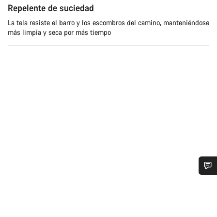
Repelente de suciedad
La tela resiste el barro y los escombros del camino, manteniéndose
más limpia y seca por más tiempo
¿Necesitas ayuda?
Nuestros expertos estarán encantados de responder a tus