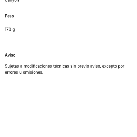
Peso
170 g
Exención
Aviso
de
Sujetas a modificaciones técnicas sin previo aviso, excepto por
responsabilidades
errores u omisiones.