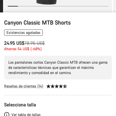
Canyon Classic MTB Shorts
Existencias agotadas
Precio
24.95 US$
78.95 US$
original
Ahorras 54 US$ (-68%)
Los pantalones cortos Canyon Classic MTB ofrecen una gama
de características técnicas que garantizan el máximo
rendimiento y comodidad en el camino.
Reseñas de clientes (14)
Configuración
Selecciona talla
del
producto
Ver tabla de tallas