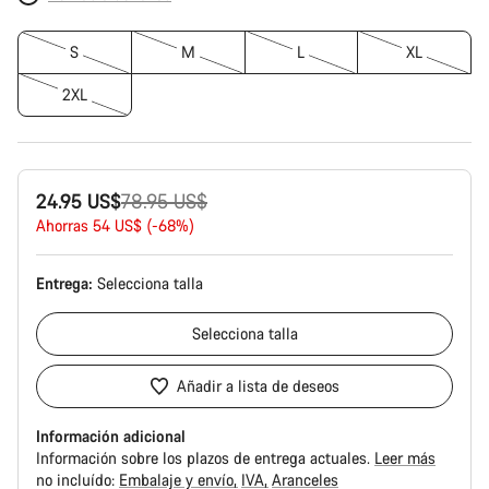
S
M
L
XL
2XL
Precio
24.95 US$
78.95 US$
original
Ahorras 54 US$ (-68%)
Entrega:
Selecciona
talla
Selecciona
talla
Añadir a lista de deseos
Información adicional
Información sobre los plazos de entrega actuales.
Leer más
no incluído:
Embalaje y envío
IVA
Aranceles