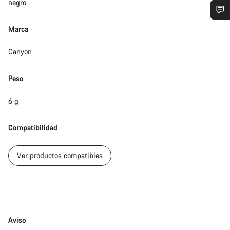
negro
¿Necesitas ayuda?
Marca
Canyon
Nuestros expertos estarán encantados de responder a tus
preguntas.
Peso
Abrir chat
6 g
Cerrar
Compatibilidad
Ver productos compatibles
Exención
Aviso
de