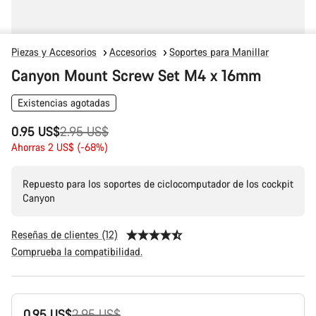
Piezas y Accesorios
Accesorios
Soportes para Manillar
Canyon Mount Screw Set M4 x 16mm
Existencias agotadas
Precio
0.95 US$
2.95 US$
original
Ahorras 2 US$ (-68%)
Repuesto para los soportes de ciclocomputador de los cockpit
Canyon
Reseñas de clientes (12)
Comprueba la compatibilidad.
Configuración
Precio
0.95 US$
2.95 US$
del