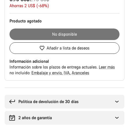
producto
original
Ahorras 2 US$ (-68%)
Producto agotado
No disponible
Añadir a lista de deseos
Información adicional
Información sobre los plazos de entrega actuales.
Leer más
no incluído:
Embalaje y envío
IVA
Aranceles
Motivos
de
compra
Política de devolución de 30 días
2 años de garantía