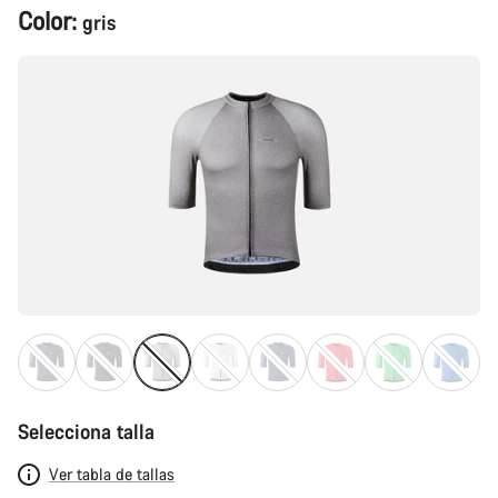
Configuración
Color:
gris
del
producto
Selecciona talla
Ver tabla de tallas