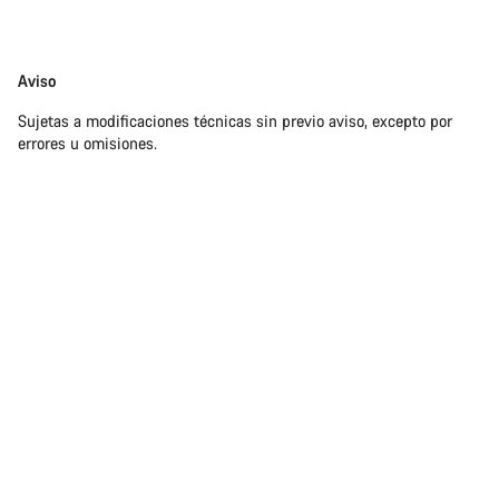
Exención
Aviso
de
Sujetas a modificaciones técnicas sin previo aviso, excepto por
responsabilidades
errores u omisiones.