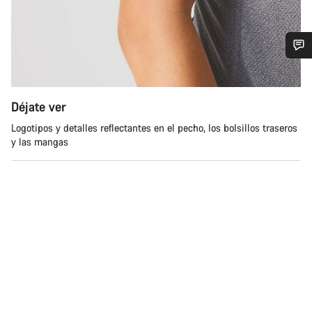
¿Necesitas ayuda?
Déjate ver
Nuestros expertos estarán encantados de responder a tus
preguntas.
Logotipos y detalles reflectantes en el pecho, los bolsillos traseros
y las mangas
Abrir chat
Cerrar