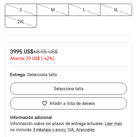
S
M
L
XL
2XL
Precio
39.95 US$
68.95 US$
original
Ahorras 29 US$ (-42%)
Entrega:
Selecciona
talla
Selecciona
talla
Añadir a lista de deseos
Información adicional
Información sobre los plazos de entrega actuales.
Leer más
no incluído:
Embalaje y envío
IVA
Aranceles