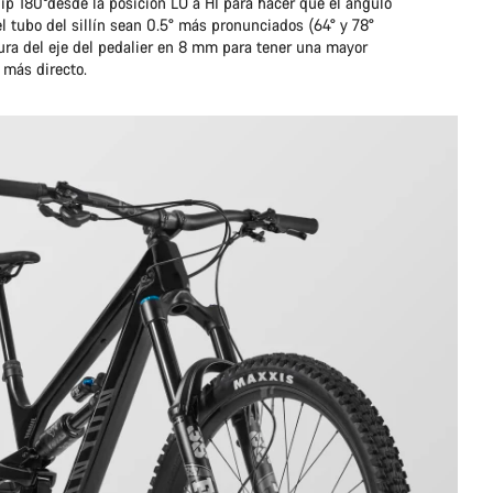
chip 180°desde la posición LO a HI para hacer que el ángulo
el tubo del sillín sean 0.5° más pronunciados (64° y 78°
ura del eje del pedalier en 8 mm para tener una mayor
l más directo.