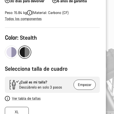
30 días para devolver
6 años de garantía
Peso: 15.84 kg
Material: Carbono (CF)
Todos los componentes
Configuración
Color:
Stealth
del
producto
Selecciona talla de cuadro
¿Cuál es mi talla?
Empezar
Descúbrelo en solo 3 pasos
Ver tabla de tallas
XL