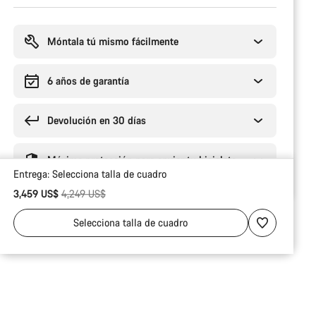
Motivos
de
compra
Móntala tú mismo fácilmente
6 años de garantía
Devolución en 30 días
Máxima protección para enviar tu bicicleta
Entrega:
Selecciona
talla de cuadro
Precio original
3,459 US$
4,249 US$
Selecciona
talla de cuadro