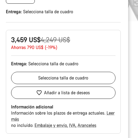
Entrega:
Selecciona
talla de cuadro
Precio
3,459 US$
4,249 US$
original
Ahorras 790 US$ (-19%)
Entrega:
Selecciona
talla de cuadro
Selecciona
talla de cuadro
Añadir a lista de deseos
Información adicional
Información sobre los plazos de entrega actuales.
Leer
más
no incluído:
Embalaje y envío
IVA
Aranceles