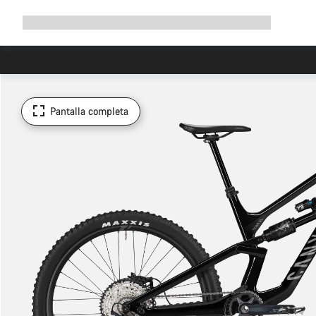
Ampliar
Tienda
¿Por qué Canyon?
Pedalea con nosotros
Servicio
navegación
Pantalla completa