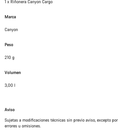
1 x Riñonera Canyon Cargo
Marca
Canyon
Peso
210 g
Volumen
3,00 l
Exención
Aviso
de
Sujetas a modificaciones técnicas sin previo aviso, excepto por
responsabilidades
errores u omisiones.