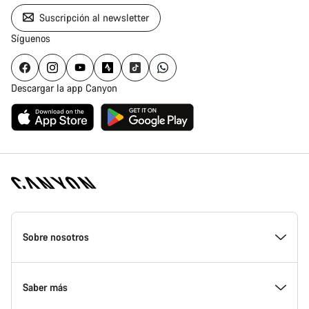
Suscripción al newsletter
Síguenos
Descargar la app Canyon
Canyon
Homepage
Sobre nosotros
Footer
Conoce Canyon
Saber más